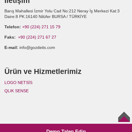
İletişim
Barış Mahallesi İzmir Yolu Cad No:212 Neray İş Merkezi Kat:3
Daire:8 PK:16140 Nilüfer BURSA / TÜRKİYE
Telefon:
+90 (224) 271 15 79
Faks:
+90 (224) 271 67 27
E-mail:
info@gozdeits.com
Ürün ve Hizmetlerimiz
LOGO NETSİS
QLIK SENSE
BAŞA
DÖN
Demo Talep Edin