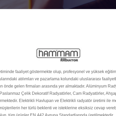
iminde faaliyet göstermekte olup, profesyonel ve yüksek eğitim
ularındaki atılımları ve pazarlama kolundaki uluslararası faaliy
ün önde gelen firmaları arasında yer almaktadır. Alüminyum Rad
, Paslanmaz Çelik Dekoratif Radyatörler, Cam Radyatörler, Ahş
rmektedir. Elektrikli Havlupan ve Elektrikli radyatör üretimi ile
üşterilerin her türlü beklenti ve isteklerine eksiksiz cevap vere
lup, tüm ürünler EN 442 Avrupa Standartlarında üretilmektedir.