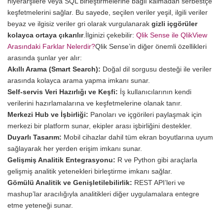
hiyerarşilere veya SQL birleştirmelerine bağlı kalmadan serbestçe
keşfetmelerini sağlar. Bu sayede, seçilen veriler yeşil, ilgili veriler
beyaz ve ilgisiz veriler gri olarak vurgulanarak
gizli içgörüler
kolayca ortaya çıkarılır
.
İlginizi çekebilir:
Qlik Sense ile QlikView
Arasındaki Farklar Nelerdir?
Qlik Sense’in diğer önemli özellikleri
arasında şunlar yer alır:
Akıllı Arama (Smart Search):
Doğal dil sorgusu desteği ile veriler
arasında kolayca arama yapma imkanı sunar.
Self-servis Veri Hazırlığı ve Keşfi:
İş kullanıcılarının kendi
verilerini hazırlamalarına ve keşfetmelerine olanak tanır.
Merkezi Hub ve İşbirliği:
Panoları ve içgörileri paylaşmak için
merkezi bir platform sunar, ekipler arası işbirliğini destekler.
Duyarlı Tasarım:
Mobil cihazlar dahil tüm ekran boyutlarına uyum
sağlayarak her yerden erişim imkanı sunar.
Gelişmiş Analitik Entegrasyonu:
R ve Python gibi araçlarla
gelişmiş analitik yetenekleri birleştirme imkanı sağlar.
Gömülü Analitik ve Genişletilebilirlik:
REST API’leri ve
mashup’lar aracılığıyla analitikleri diğer uygulamalara entegre
etme yeteneği sunar.