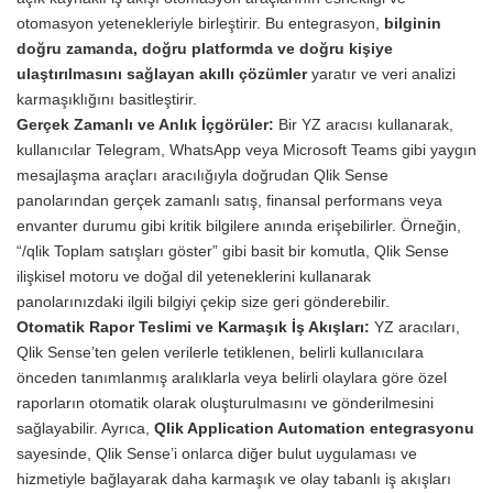
otomasyon yetenekleriyle birleştirir. Bu entegrasyon,
bilginin
doğru zamanda, doğru platformda ve doğru kişiye
ulaştırılmasını sağlayan akıllı çözümler
yaratır ve veri analizi
karmaşıklığını basitleştirir.
Gerçek Zamanlı ve Anlık İçgörüler:
Bir YZ aracısı kullanarak,
kullanıcılar Telegram, WhatsApp veya Microsoft Teams gibi yaygın
mesajlaşma araçları aracılığıyla doğrudan Qlik Sense
panolarından gerçek zamanlı satış, finansal performans veya
envanter durumu gibi kritik bilgilere anında erişebilirler. Örneğin,
“/qlik Toplam satışları göster” gibi basit bir komutla, Qlik Sense
ilişkisel motoru ve doğal dil yeteneklerini kullanarak
panolarınızdaki ilgili bilgiyi çekip size geri gönderebilir.
Otomatik Rapor Teslimi ve Karmaşık İş Akışları:
YZ aracıları,
Qlik Sense’ten gelen verilerle tetiklenen, belirli kullanıcılara
önceden tanımlanmış aralıklarla veya belirli olaylara göre özel
raporların otomatik olarak oluşturulmasını ve gönderilmesini
sağlayabilir. Ayrıca,
Qlik Application Automation entegrasyonu
sayesinde, Qlik Sense’i onlarca diğer bulut uygulaması ve
hizmetiyle bağlayarak daha karmaşık ve olay tabanlı iş akışları