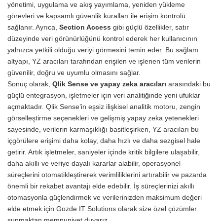
yönetimi, uygulama ve akış yayımlama, yeniden yükleme
görevleri ve kapsamlı güvenlik kuralları ile erişim kontrolü
sağlanır. Ayrıca,
Section Access
gibi güçlü özellikler, satır
düzeyinde veri görünürlüğünü kontrol ederek her kullanıcının
yalnızca yetkili olduğu veriyi görmesini temin eder. Bu sağlam
altyapı, YZ aracıları tarafından erişilen ve işlenen tüm verilerin
güvenilir, doğru ve uyumlu olmasını sağlar.
Sonuç olarak,
Qlik Sense ve yapay zeka aracıları
arasındaki bu
güçlü entegrasyon, işletmeler için veri analitiğinde yeni ufuklar
açmaktadır. Qlik Sense’in eşsiz ilişkisel analitik motoru, zengin
görselleştirme seçenekleri ve gelişmiş yapay zeka yetenekleri
sayesinde, verilerin karmaşıklığı basitleşirken, YZ aracıları bu
içgörülere erişimi daha kolay, daha hızlı ve daha sezgisel hale
getirir. Artık işletmeler, saniyeler içinde kritik bilgilere ulaşabilir,
daha akıllı ve veriye dayalı kararlar alabilir, operasyonel
süreçlerini otomatikleştirerek verimliliklerini artırabilir ve pazarda
önemli bir rekabet avantajı elde edebilir. İş süreçlerinizi akıllı
otomasyonla güçlendirmek ve verilerinizden maksimum değeri
elde etmek için Gozde IT Solutions olarak size özel çözümler
sunmaktan memnuniyet duyarız.