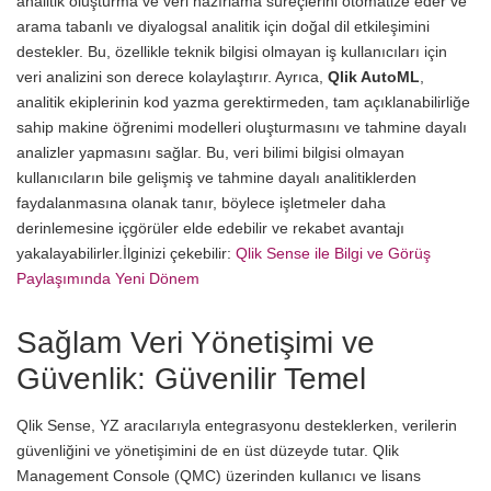
analitik oluşturma ve veri hazırlama süreçlerini otomatize eder ve
arama tabanlı ve diyalogsal analitik için doğal dil etkileşimini
destekler. Bu, özellikle teknik bilgisi olmayan iş kullanıcıları için
veri analizini son derece kolaylaştırır. Ayrıca,
Qlik AutoML
,
analitik ekiplerinin kod yazma gerektirmeden, tam açıklanabilirliğe
sahip makine öğrenimi modelleri oluşturmasını ve tahmine dayalı
analizler yapmasını sağlar. Bu, veri bilimi bilgisi olmayan
kullanıcıların bile gelişmiş ve tahmine dayalı analitiklerden
faydalanmasına olanak tanır, böylece işletmeler daha
derinlemesine içgörüler elde edebilir ve rekabet avantajı
yakalayabilirler.
İlginizi çekebilir:
Qlik Sense ile Bilgi ve Görüş
Paylaşımında Yeni Dönem
Sağlam Veri Yönetişimi ve
Güvenlik: Güvenilir Temel
Qlik Sense, YZ aracılarıyla entegrasyonu desteklerken, verilerin
güvenliğini ve yönetişimini de en üst düzeyde tutar. Qlik
Management Console (QMC) üzerinden kullanıcı ve lisans