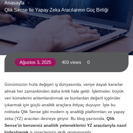
Anasayfa
Qlik Sense Ile Yapay Zeka Aracılarının Güç Birliği
Ağustos 3, 2025
403 views
0
Günümüzün hızla değişen iş dünyasında, veriye dayalı kararlar
almak her zamankinden daha kritik hale geldi. İşletmeler, büyük
veri kümelerini anlamlandırmak ve bunlardan değerli içgörüler
çıkarmak için güçlü analitik araçlara ihtiyaç duyuyor. İşte bu
noktada Qlik Sense gibi modern iş analitiği platformları ve yapay
zeka (YZ) aracıları devreye giriyor. Bu blog yazısında,
Qlik
Sense’in benzersiz analitik yeteneklerini YZ aracılarıyla nasıl
birleştirerek
iş süreçlerinizi akıllı otomasyonla