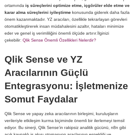
ortamında
iş süreçlerini optimize etme, içgörüler elde etme ve
karar alma süreçlerini iyileştirme
konusunda giderek daha fazla
önem kazanmaktadır. YZ aracıları, özellikle tekrarlayan görevleri
otomatikleştirerek insan müdahalesini azaltır, hataları minimize
eder ve genel iş verimliliğini önemli ölçüde artırır.
İlginizi
çekebilir:
Qlik Sense Önemli Özellikleri Nelerdir?
Qlik Sense ve YZ
Aracılarının Güçlü
Entegrasyonu: İşletmenize
Somut Faydalar
Qlik Sense ve yapay zeka aracılarının birleşimi, kuruluşların
verileriyle etkileşim kurma biçiminde önemli bir ilerlemeyi temsil
ediyor. Bu sinerji, Qlik Sense’in rakipsiz analitik gücünü, n8n gibi
açık kaynaklı iş akışı otomasyon araçlarının esnekliği ve