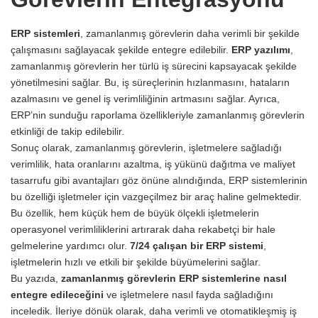
ERP sistemleri
, zamanlanmış görevlerin daha verimli bir şekilde
çalışmasını sağlayacak şekilde entegre edilebilir.
ERP yazılımı
,
zamanlanmış görevlerin her türlü iş sürecini kapsayacak şekilde
yönetilmesini sağlar. Bu, iş süreçlerinin hızlanmasını, hataların
azalmasını ve genel iş verimliliğinin artmasını sağlar. Ayrıca,
ERP’nin sunduğu raporlama özellikleriyle zamanlanmış görevlerin
etkinliği de takip edilebilir.
Sonuç olarak, zamanlanmış görevlerin, işletmelere sağladığı
verimlilik, hata oranlarını azaltma, iş yükünü dağıtma ve maliyet
tasarrufu gibi avantajları göz önüne alındığında, ERP sistemlerinin
bu özelliği işletmeler için vazgeçilmez bir araç haline gelmektedir.
Bu özellik, hem küçük hem de büyük ölçekli işletmelerin
operasyonel verimliliklerini artırarak daha rekabetçi bir hale
gelmelerine yardımcı olur.
7/24 çalışan bir ERP sistemi
,
işletmelerin hızlı ve etkili bir şekilde büyümelerini sağlar.
Bu yazıda,
zamanlanmış görevlerin ERP sistemlerine nasıl
entegre edileceğini
ve işletmelere nasıl fayda sağladığını
inceledik. İleriye dönük olarak, daha verimli ve otomatikleşmiş iş